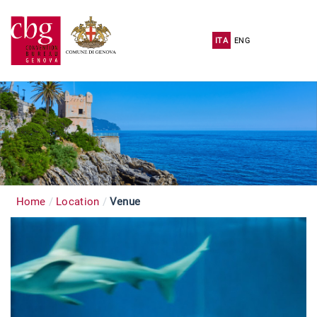
ITA
ENG
Home
Location
Venue