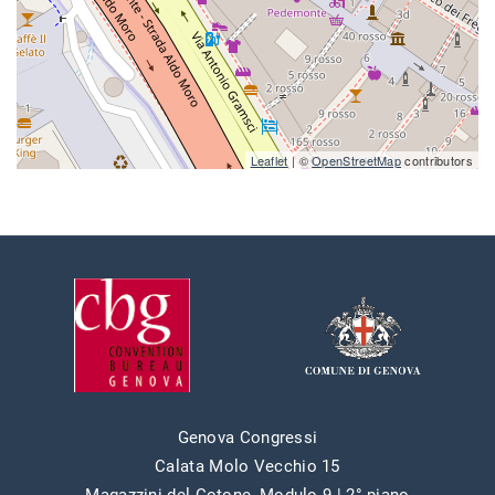
Leaflet
| ©
OpenStreetMap
contributors
Genova Congressi
Calata Molo Vecchio 15
Magazzini del Cotone, Modulo 9 | 2° piano