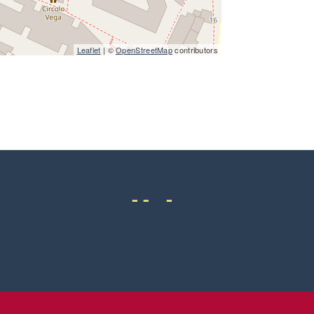
Leaflet
| ©
OpenStreetMap
contributors