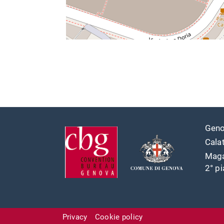
Geno
Cala
Maga
2° p
Privacy
Cookie policy