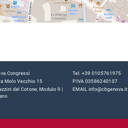
va Congressi
Tel. +39 0105761975
ta Molo Vecchio 15
P.IVA 03586240107
zzini del Cotone, Modulo 9 |
EMAIL info@cbgenova.it
iano