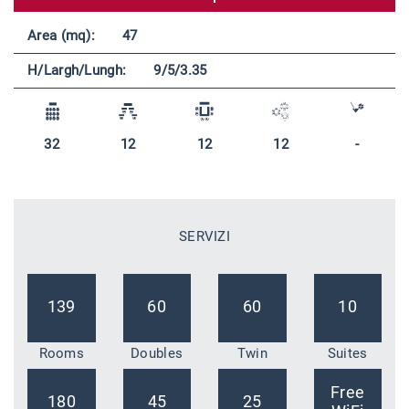
Area (mq):
47
H/Largh/Lungh:
9/5/3.35
32
12
12
12
-
SERVIZI
139
60
60
10
Rooms
Doubles
Twin
Suites
Free
180
45
25