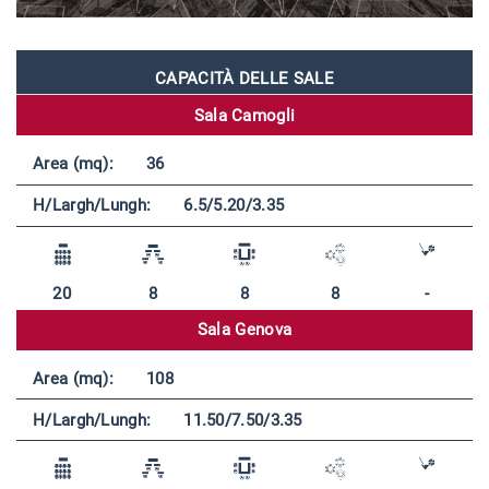
CAPACITÀ DELLE SALE
Sala Camogli
Area (mq):
36
H/Largh/Lungh:
6.5/5.20/3.35
20
8
8
8
-
Sala Genova
Area (mq):
108
H/Largh/Lungh:
11.50/7.50/3.35