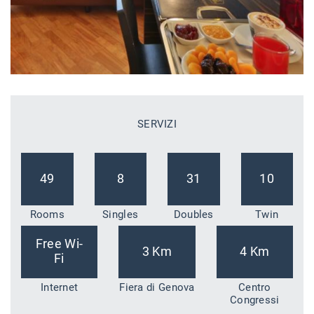
SERVIZI
49
8
31
10
Rooms
Singles
Doubles
Twin
Free Wi-
3 Km
4 Km
Fi
Internet
Fiera di Genova
Centro
Congressi