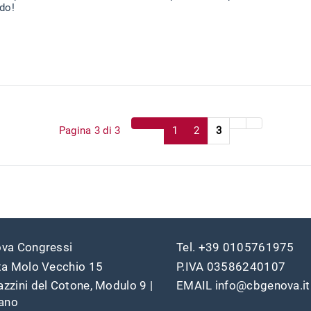
do!
Pagina 3 di 3
1
2
3
va Congressi
Tel. +39 0105761975
ta Molo Vecchio 15
P.IVA 03586240107
zzini del Cotone, Modulo 9 |
EMAIL info@cbgenova.it
iano