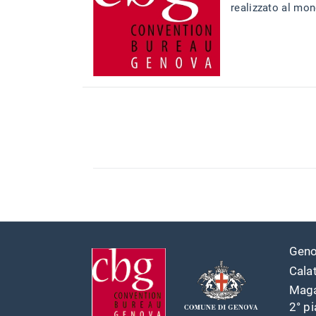
realizzato al mon
Geno
Cala
Maga
2° p